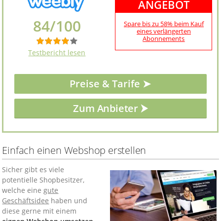
ANGEBOT
84/100
Spare bis zu 58% beim Kauf
eines verlängerten
Abonnements
Testbericht lesen
Preise & Tarife ➤
Einfach einen Webshop erstellen
Sicher gibt es viele
potentielle Shopbesitzer,
welche eine
gute
Geschäftsidee
haben und
diese gerne mit einem