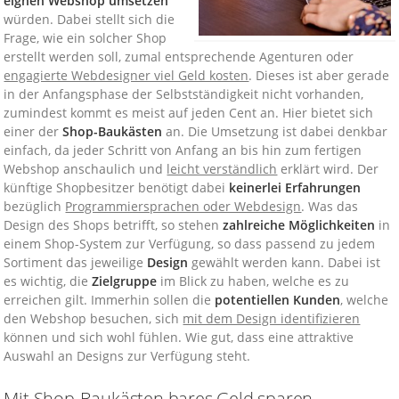
eignen Webshop umsetzen
würden. Dabei stellt sich die
Frage, wie ein solcher Shop
erstellt werden soll, zumal entsprechende Agenturen oder
engagierte Webdesigner viel Geld kosten
. Dieses ist aber gerade
in der Anfangsphase der Selbstständigkeit nicht vorhanden,
zumindest kommt es meist auf jeden Cent an. Hier bietet sich
einer der
Shop-Baukästen
an. Die Umsetzung ist dabei denkbar
einfach, da jeder Schritt von Anfang an bis hin zum fertigen
Webshop anschaulich und
leicht verständlich
erklärt wird. Der
künftige Shopbesitzer benötigt dabei
keinerlei Erfahrungen
bezüglich
Programmiersprachen oder Webdesign
. Was das
Design des Shops betrifft, so stehen
zahlreiche Möglichkeiten
in
einem Shop-System zur Verfügung, so dass passend zu jedem
Sortiment das jeweilige
Design
gewählt werden kann. Dabei ist
es wichtig, die
Zielgruppe
im Blick zu haben, welche es zu
erreichen gilt. Immerhin sollen die
potentiellen Kunden
, welche
den Webshop besuchen, sich
mit dem Design identifizieren
können und sich wohl fühlen. Wie gut, dass eine attraktive
Auswahl an Designs zur Verfügung steht.
Mit Shop-Baukästen bares Geld sparen