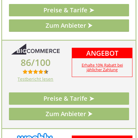
Preise & Tarife ➤
ANGEBOT
86/100
Erhalte 10% Rabatt bei
jählicher Zahlung
Testbericht lesen
Preise & Tarife ➤