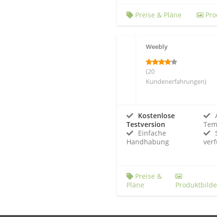
Preise & Pläne
Pro
Weebly
(20
Kundenerfahrungen)
Kostenlose
Testversion
Tem
Einfache
Handhabung
ver
Preise &
Pläne
Produktbilde