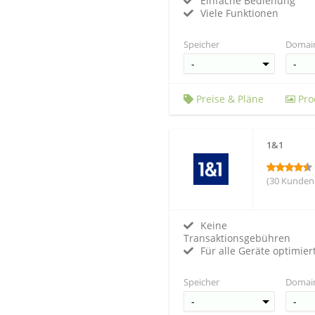
Einfache Bedienung
Viele Funktionen
Speicher
Domai
Preise & Pläne
Pro
1&1
(30 Kunden
Keine
Transaktionsgebühren
Für alle Geräte optimier
Speicher
Domai