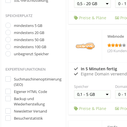
SSL-Verschlüsselung
SPEICHERPLATZ
Preise & Pläne
Pro
mindestens 5 GB
mindestens 20 GB
Webnode
mindestens 50 GB
mindestens 100 GB
(20 Kunden
unbegrenzt Speicher
In 5 Minuten fertig
EXPERTENFUNKTIONEN
Eigene Domain verwen
Suchmaschinenoptimierung
(SEO)
Speicher
Domai
Eigener HTML Code
Backup und
Wiederherstellung
Preise & Pläne
Pro
Newsletter Versand
Besucherstatistik
Jimdo